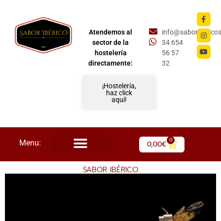
Atendemos al
info@saboriberico
sector de la
34 654
hostelería
56 57
directamente:
32
¡Hostelería,
haz click
aquí!
0
Menu:
0,00
€
SABOR IBÉRICO