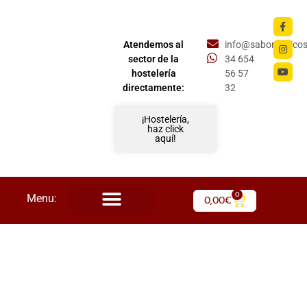
Atendemos al
info@saboriberico
sector de la
34 654
hostelería
56 57
directamente:
32
¡Hostelería,
haz click
aquí!
0
Menu:
0,00
€