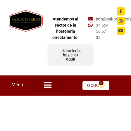
Atendemos al
info@saboriberico
sector de la
34 654
hostelería
56 57
directamente:
32
¡Hostelería,
haz click
aquí!
0
Menu:
0,00
€