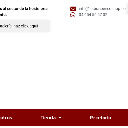
al sector de la hostelería
info@saboribericoshop.co
nte:
34 654 56 57 32
telería, haz click aquí!
otros
Tienda
Recetario