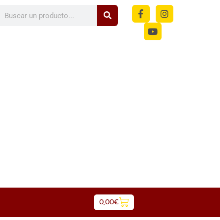
m
0,00
€