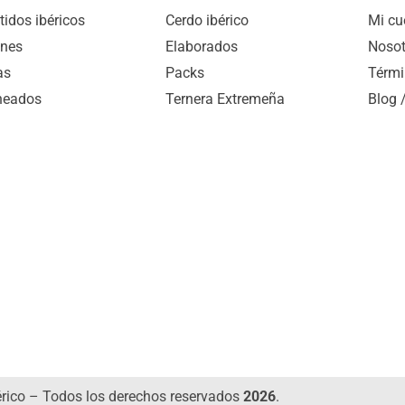
idos ibéricos
Cerdo ibérico
Mi cu
nes
Elaborados
Nosot
as
Packs
Térmi
heados
Ternera Extremeña
Blog 
érico – Todos los derechos reservados
2026
.