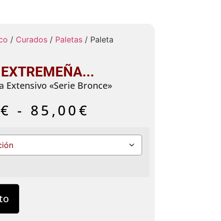
co
/
Curados
/
Paletas
/ Paleta
 EXTREMEÑA...
a Extensivo «Serie Bronce»
0
€
-
85,00
€
to