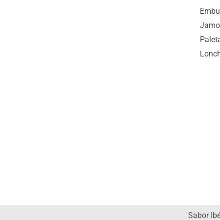
Embut
Jamo
Palet
Lonc
Sabor Ib