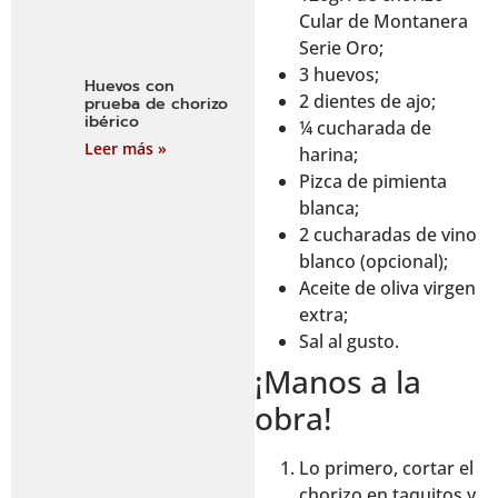
Cular de Montanera
Serie Oro;
3 huevos;
Huevos con
2 dientes de ajo;
prueba de chorizo
ibérico
¼ cucharada de
Leer más »
harina;
Pizca de pimienta
blanca;
2 cucharadas de vino
blanco (opcional);
Aceite de oliva virgen
extra;
Sal al gusto.
¡Manos a la
obra!
Lo primero, cortar el
chorizo en taquitos y