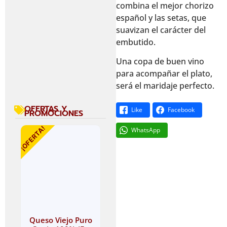
combina el mejor chorizo
español y las setas, que
suavizan el carácter del
embutido.
Una copa de buen vino
para acompañar el plato,
será el maridaje perfecto.
OFERTAS Y
Like
Facebook
PROMOCIONES
¡OFERTA!
WhatsApp
Queso Viejo Puro