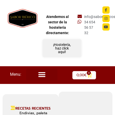
Atendemos al
info@saboriberico
sector de la
34 654
hostelería
56 57
directamente:
32
¡Hostelería,
haz click
aquí!
0
Menu:
0,00
€
RECETAS RECIENTES
Endivias, paleta