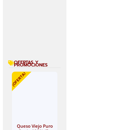
OFERTAS Y
PROMOCIONES
¡OFERTA!
Queso Viejo Puro