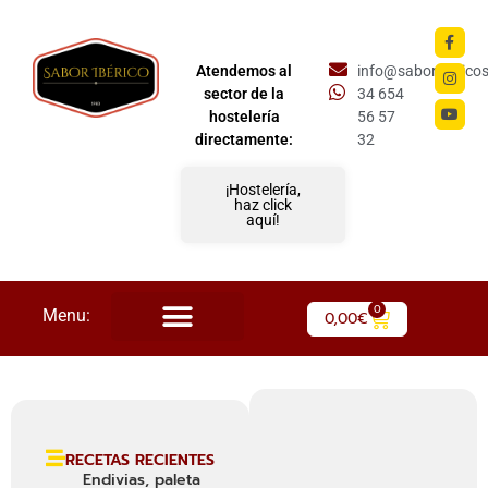
Atendemos al
info@saboriberico
sector de la
34 654
hostelería
56 57
directamente:
32
¡Hostelería,
haz click
aquí!
0
Menu:
0,00
€
RECETAS RECIENTES
Endivias, paleta