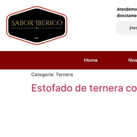
Atendemos 
directame
¡Hos
Home
Nos
Categoría:
Ternera
Estofado de ternera co