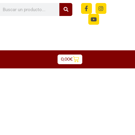
m
0,00
€