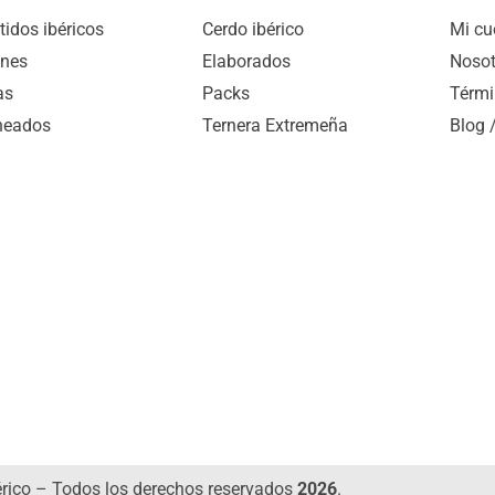
idos ibéricos
Cerdo ibérico
Mi cu
nes
Elaborados
Nosot
as
Packs
Térmi
heados
Ternera Extremeña
Blog 
érico – Todos los derechos reservados
2026
.