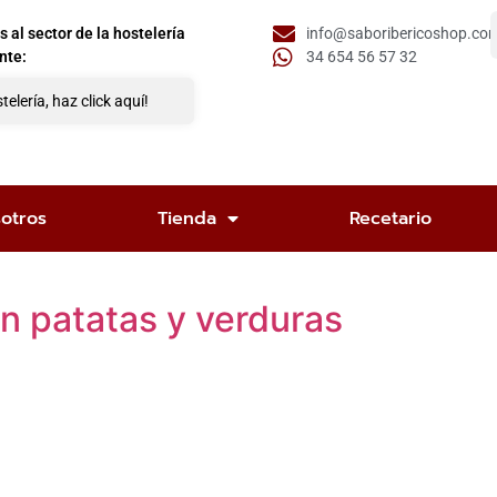
al sector de la hostelería
info@saboribericoshop.co
nte:
34 654 56 57 32
telería, haz click aquí!
otros
Tienda
Recetario
n patatas y verduras