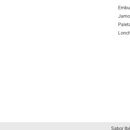
Embut
Jamo
Palet
Lonc
Sabor Ib