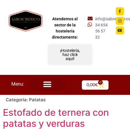
Atendemos al
info@saboriberico
sector de la
34 654
hostelería
56 57
directamente:
32
¡Hostelería,
haz click
aquí!
0
Menu:
0,00
€
Categoría:
Patatas
Estofado de ternera con
patatas y verduras