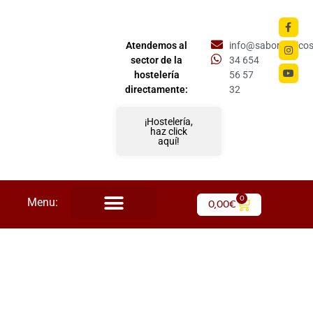
Atendemos al
info@saboriberico
sector de la
34 654
hostelería
56 57
directamente:
32
¡Hostelería,
haz click
aquí!
0
Menu:
0,00
€