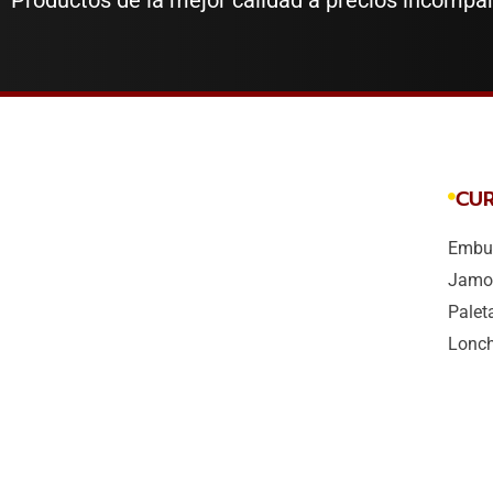
Productos de la mejor calidad a precios incompa
CU
Embut
Jamo
Palet
Lonc