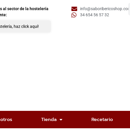
al sector de la hostelería
info@saboribericoshop.co
nte:
34 654 56 57 32
telería, haz click aquí!
otros
Tienda
Recetario