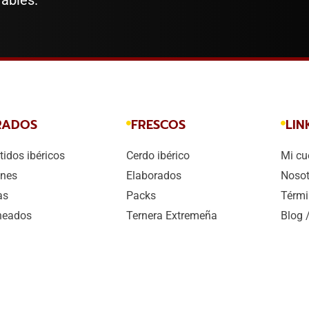
rables.
RADOS
FRESCOS
LIN
idos ibéricos
Cerdo ibérico
Mi cu
nes
Elaborados
Nosot
as
Packs
Térmi
heados
Ternera Extremeña
Blog 