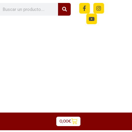
m
0,00
€