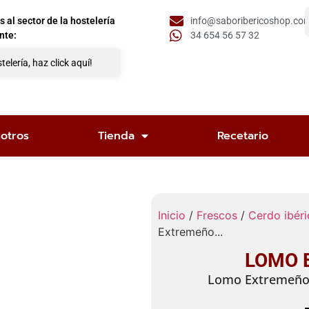
al sector de la hostelería
info@saboribericoshop.co
nte:
34 654 56 57 32
telería, haz click aquí!
otros
Tienda
Recetario
Inicio
/
Frescos
/
Cerdo ibéri
Extremeño...
LOMO 
Lomo Extremeño 