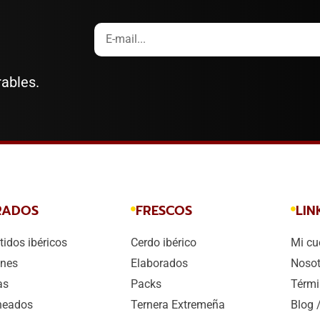
rables.
RADOS
FRESCOS
LIN
idos ibéricos
Cerdo ibérico
Mi cu
nes
Elaborados
Nosot
as
Packs
Térmi
heados
Ternera Extremeña
Blog 