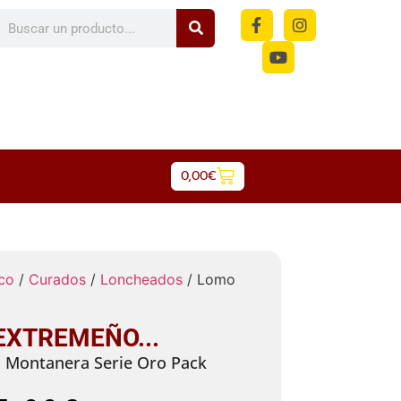
m
0,00
€
co
/
Curados
/
Loncheados
/ Lomo
EXTREMEÑO...
Montanera Serie Oro Pack