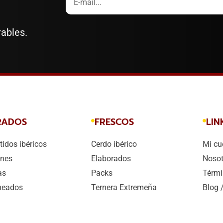
rables.
RADOS
FRESCOS
LIN
idos ibéricos
Cerdo ibérico
Mi cu
nes
Elaborados
Nosot
as
Packs
Térmi
heados
Ternera Extremeña
Blog 