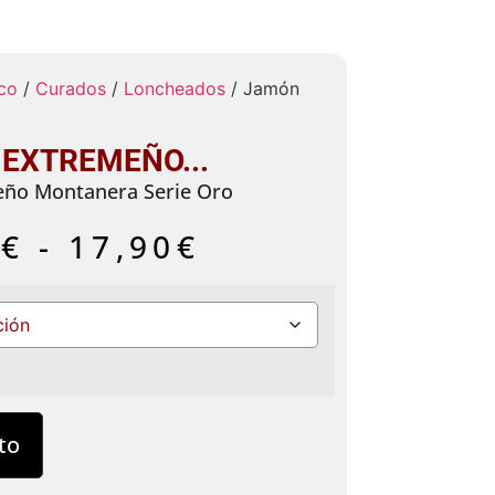
co
/
Curados
/
Loncheados
/ Jamón
EXTREMEÑO...
ño Montanera Serie Oro
0
€
-
17,90
€
to