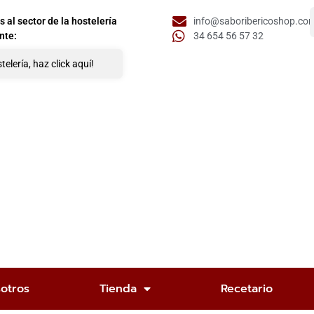
al sector de la hostelería
info@saboribericoshop.co
nte:
34 654 56 57 32
telería, haz click aquí!
otros
Tienda
Recetario