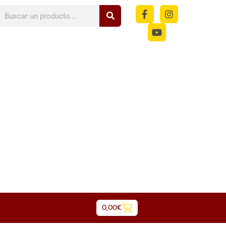
m
0,00
€