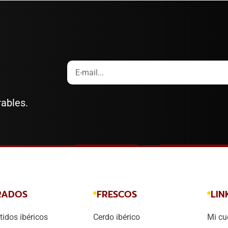
rables.
RADOS
FRESCOS
LIN
idos ibéricos
Cerdo ibérico
Mi cu