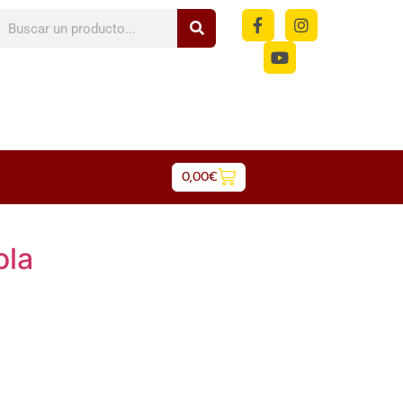
m
0,00
€
ola