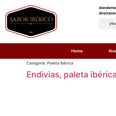
Atendemos 
directame
¡Hos
Home
Nos
Categoría:
Paleta Ibérica
Endivias, paleta ibéri