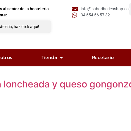
al sector de la hostelería
info@saboribericoshop.co
nte:
34 654 56 57 32
telería, haz click aquí!
otros
Tienda
Recetario
ca loncheada y queso gongonz