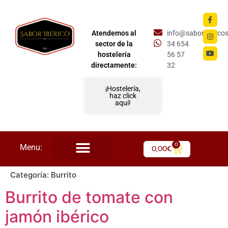
Atendemos al
info@saboriberico
sector de la
34 654
hostelería
56 57
directamente:
32
¡Hostelería,
haz click
aquí!
0
Menu:
0,00
€
Categoría:
Burrito
Burrito de tomate con
jamón ibérico